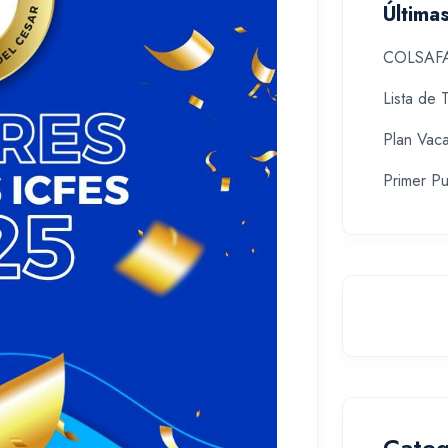
Última
COLSAFA:
Lista de 
Plan Vaca
Primer P
Categ