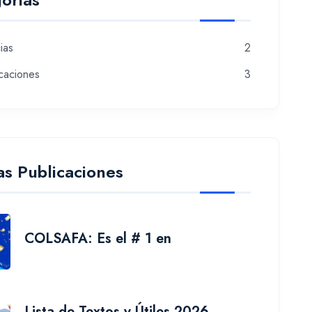
ias
2
caciones
3
as Publicaciones
COLSAFA: Es el # 1 en
Lista de Textos y Útiles 2026